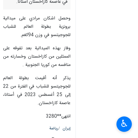
في عاصمة كازاخستان أستانا.
وحصل اشکان مرادي علی میدالیة
برونزیة بطولة العالم للشباب
للجوجيتسو في وزن 94كغم.
وفاز بهذه المیدالیة بعد تفوقه على
الممثلين من كازاخستان وخسارته من
منافسه من كوريا الجنوبية .
یذکر أنه أقيمت بطولة العالم
للجوجيتسو للشباب في الفترة من 22
إلى 25 أغسطس 2023 في أستانا،
عاصمة كازاخستان.
انتهی**3280
♿︎
إيران
رياضة