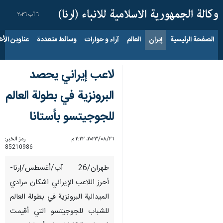
٦ آب ٢٠٢٦
الصفحة الرئيسية
إيران
العالم
آراء و حوارات
وسائط متعددة
عناوين الأخب
لاعب إیراني يحصد
البرونزیة في بطولة العالم
للجوجيتسو بأستانا
٢٦‏/٠٨‏/٢٠٢٣، ٢:٢٢ م
رمز الخبر:
85210986
طهران/26 آب/أغسطس/إرنا-
أحرز اللاعب الإیراني اشکان مرادي
الميدالية البرونزية في بطولة العالم
للشباب للجوجيتسو التي أقیمت