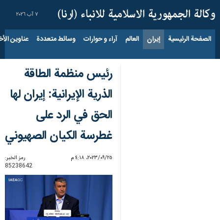
٧ آب ٢٠٢٦
الصفحة الرئيسية
إيران
العالم
آراء و حوارات
وسائط متعددة
عناوين الأخب
رئيس منظمة الطاقة
الذرية الإيرانية: إيران لها
الحق في الرد على
غطرسة الکیان الصهيوني
٢٥‏/٠٩‏/٢٠٢٣، ٤:١٨ م
رمز الخبر:
85238642