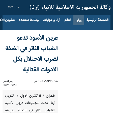
٨ آب ٢٠٢٦
الصفحة الرئيسية
إيران
العالم
آراء و حوارات
وسائط متعددة
عناوين الأخب
عرين الأسود تدعو
الشباب الثائر في الضفة
لضرب الاحتلال بكل
الأدوات القتالية
٠٨‏/١٠‏/٢٠٢٣، ١:٠٨ ص
رمز الخبر:
85250923
طهران / 8 تشرن الاول / اكتوبر/
ارنا- دعت مجموعات عرين الأسود
الشباب الثائر في الضفة الغربية،