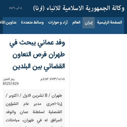
٨ آب ٢٠٢٦
الصفحة الرئيسية
إيران
العالم
آراء و حوارات
وسائط متعددة
عناوين الأخب
وفد عماني يبحث في
طهران فرص التعاون
القضائي بين البلدين
٠٨‏/١٠‏/٢٠٢٣، ٤:٥٢ م
رمز الخبر:
85251829
طهران / 8 تشرين الاول / اكتوبر /
إرنا-اجرى مدير عام الشؤون
القنصلية لسلطنة عمان والوفد
المرافق له في طهران، مباحثات