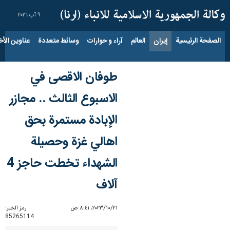
٩ آب ٢٠٢٦
الصفحة الرئيسية
إيران
العالم
آراء و حوارات
وسائط متعددة
عناوين الأخب
طوفان الاقصى في
الاسبوع الثالث .. مجازر
الإبادة مستمرة بحق
اهالي غزة وحصيلة
الشهداء تخطت حاجز 4
آلاف
٢١‏/١٠‏/٢٠٢٣، ٨:٤١ ص
رمز الخبر:
85265114