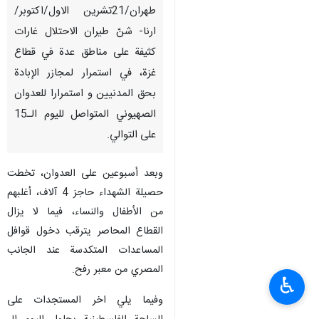
طهران/21تشرين الاول/اكتوبر/
ارنا- شنّ طيران الاحتلال غارات
كثيفة على مناطق عدة في قطاع
غزة، في استمرار لمجازر الإبادة
بحق المدنيين و استمرارا للعدوان
الصهيوني المتواصل لليوم الـ15
على التوالي.
وبعد أسبوعين على العدوان، تخطت
حصيلة الشهداء حاجز 4 آلاف، أغلبهم
من الأطفال والنساء، فيما لا يزال
القطاع المحاصر يترقب دخول قوافل
المساعدات المتكدسة عند الجانب
المصري من معبر رفح.
♿︎
وفيما يلي اخر المستجدات على