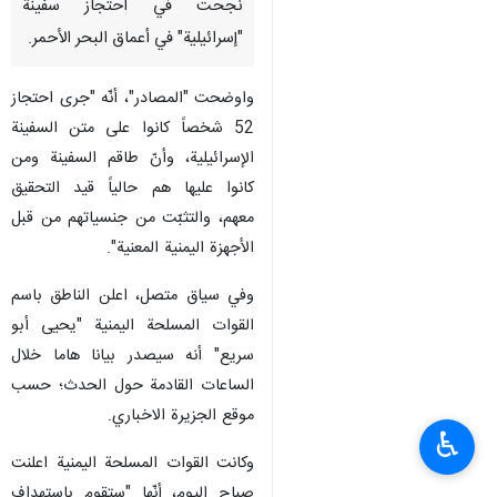
نجحت في احتجاز سفينة
"إسرائيلية" في أعماق البحر الأحمر.
واوضحت "المصادر"، أنّه "جرى احتجاز
52 شخصاً كانوا على متن السفينة
الإسرائيلية، وأنّ طاقم السفينة ومن
كانوا عليها هم حالياً قيد التحقيق
معهم، والتثبّت من جنسياتهم من قبل
الأجهزة اليمنية المعنية".
وفي سياق متصل، اعلن الناطق باسم
القوات المسلحة اليمنية "يحيى أبو
سريع" أنه سيصدر بيانا هاما خلال
الساعات القادمة حول الحدث؛ حسب
موقع الجزيرة الاخباري.
♿︎
وكانت القوات المسلحة اليمنية اعلنت
صباح اليوم، أنّها "ستقوم باستهداف