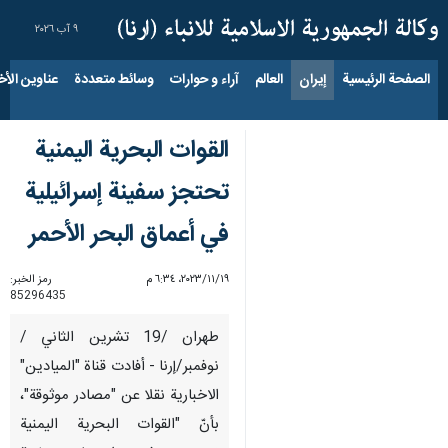
٩ آب ٢٠٢٦
الصفحة الرئيسية
إيران
العالم
آراء و حوارات
وسائط متعددة
عناوين الأخب
القوات البحرية اليمنية
تحتجز سفينة إسرائيلية
في أعماق البحر الأحمر
١٩‏/١١‏/٢٠٢٣، ٦:٣٤ م
رمز الخبر:
85296435
طهران /19 تشرين الثاني /
نوفمبر/إرنا - أفادت قناة "الميادين"
الاخبارية نقلا عن "مصادر موثوقة"،
بأنّ "القوات البحرية اليمنية