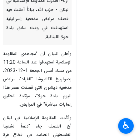
ارنا- أصدرت المقاومة الإسلامية في
لبنان - حزب الله، بياناً أعلنت فيه
قصف مرابض مدفعية إسرائيلية
استهدفت في وقت سابق بلدة
حولا اللبنانية.
وأعلن البيان أن "‏مجاهدي المقاومة
الإسلامية استهدفوا عند الساعة 11:20
من مساء ‏أمس الجمعة 1-12-2023،
بصواريخ الكاتيوشا "الغراد"، مرابض
مدفعية ديشون ‏التي قصفت عصر هذا
اليوم بلدة حولا"، مؤكدة تحقيق
إصابات مباشرة" في المرابض.
وأكّدت المقاومة الإسلامية في لبنان
♿︎
أنّ القصف جاء "دعماً لشعبنا
الفلسطيني الصامد في قطاع غزة