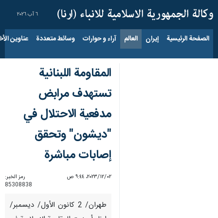
٦ آب ٢٠٢٦
الصفحة الرئيسية
إيران
العالم
آراء و حوارات
وسائط متعددة
عناوين الأخب
المقاومة اللبنانیة
تستهدف مرابض
مدفعية الاحتلال في
"ديشون" وتحقق
إصابات مباشرة
٠٢‏/١٢‏/٢٠٢٣، ٩:٤٤ ص
رمز الخبر:
85308838
طهران/ 2 كانون الأول/ ديسمبر/