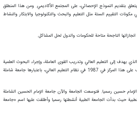
يتعلق بتقدیم النموذج الإحصائي، على المجتمع الأكاديمي. ومن هذا المنطلق
IS) وتمكنا من الحصول على المرتبة الثانية في مكونات التقييم الستة مثل التعليم والبحث والتكنولوجيا والابتكار والنشاط
انجازاتها الناجحة متاحة للحكومات والدول لحل المشاكل.
قافة والتعليم العالي آنذاك والذي يهدف إلى التعليم العالي وتدريب القوى العاملة، وإجراء البحوث العلمية
اللازمة لحرس الثورة الإسلامية والبلاد والتوجيه العلمي لجامعات العلوم والتكنولوجيا لحرس الثورة الإسلامية.تمّ الاعتراف علی هذا المرکز في 1987 في نظام التعليم العالي، باعتبارها جامعة شاملة
عة الإمام حسين رسميا. فتوسعت الجامعة والآن جامعة الإمام الحسين الشاملة
لوم الطبية وتشکيل الجامعة الطبية حيث بدأت الجامعة الطبية أنشطتها رسميا وأطلقت عليها اسم «جامعة