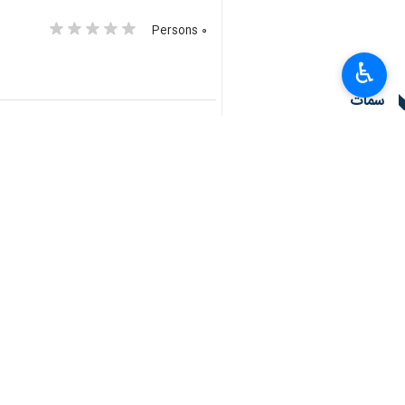
٠ Persons
♿︎
سمات
جامعة الامام الحسين عليه السلام
محمد رضا حسني آهنكر
إيران
تعليقك