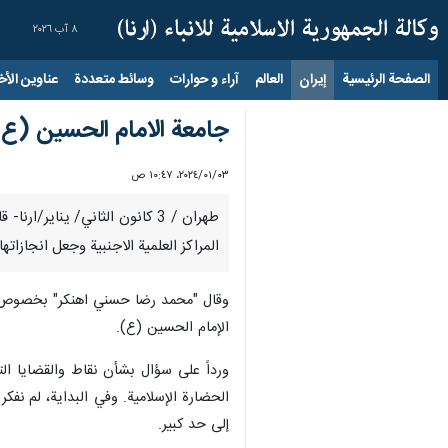
٨ آب ٢٠٢٦
الصفحة الرئيسية
إيران
العالم
آراء و حوارات
وسائط متعددة
عناوين الأخب
جامعة الامام الحسين (ع) 
٠٣‏/٠١‏/٢٠٢٤، ١٠:٤٧ ص
طهران / 3 كانون الثاني/ يناي
المراكز العلمية الاجنبية وجعل انجازاته
وقال "محمد رضا حسني اهنکر" بخصوص أمر 
الإمام الحسين (ع).
ورداً على سؤال بشأن نقاط والقضايا ال
الحضارة الإسلامية. وفي البداية، لم نفك
إلى حد كبير.