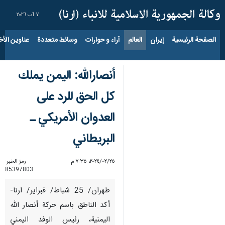
٧ آب ٢٠٢٦
الصفحة الرئيسية
إيران
العالم
آراء و حوارات
وسائط متعددة
عناوين الأخب
أنصارالله: اليمن يملك
كل الحق للرد على
العدوان الأمريكي ـ
البريطاني
٢٥‏/٠٢‏/٢٠٢٤، ٧:٣٥ م
رمز الخبر:
85397803
طهران/ 25 شباط/ فبراير/ ارنا-
أكد الناطق باسم حركة أنصار الله
اليمنية، رئيس الوفد اليمني