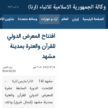
٨ آب ٢٠٢٦
الصفحة الرئيسية
إيران
العالم
آراء و حوارات
وسائط متعددة
عناوين الأخب
افتتاح المعرض الدولي
للقرآن والعترة بمدينة
مشهد
١٤‏/٠٣‏/٢٠٢٤، ٩:٠٧ ص
رمز الخبر:
85418235
مشهد/14 اذار/مارس/ارنا –
افتتحت الدورة السابعة عشرة
للمعرض الدولي للقرآن والعترة
بمدينة مشهد (شمال شرق) وذلك