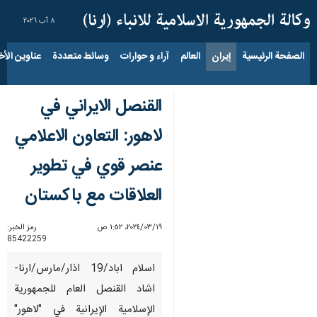
٨ آب ٢٠٢٦
الصفحة الرئيسية
إيران
العالم
آراء و حوارات
وسائط متعددة
عناوين الأخب
القنصل الايراني في
لاهور: التعاون الاعلامي
عنصر قوي في تطوير
العلاقات مع باكستان
١٩‏/٠٣‏/٢٠٢٤، ١:٥٢ ص
رمز الخبر:
85422259
اسلام اباد/19 اذار/مارس/ارنا-
اشاد القنصل العام للجمهورية
الإسلامية الإيرانية في "لاهور"