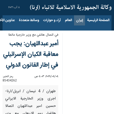
٨ آب ٢٠٢٦
الصفحة الرئيسية
إيران
العالم
آراء و حوارات
وسائط متعددة
عناوين الأخب
في اتصال هاتفي مع وزير خارجية مالطا
أمير عبداللهيان: يجب
معاقبة الكيان الإسرائيلي
في إطار القانون الدولي
٠٤‏/٠٤‏/٢٠٢٤، ٥:٠٣ ص
رمز الخبر:
85434262
طهران / 4 نيسان / ابريل/ارنا-
اجرى وزير الخارجية الايراني
حسين امير عبداللهيان اتصالا
هاتفيا، يوم الاربعاء، مع وزير