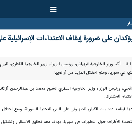
ار
يؤكدان على ضرورة إيقاف الاعتداءات الإسرائيلية على
ديسمبر / ارنا - أكد وزير الخارجية الإيراني، ورئيس الوزراء وزير الخارجية القط
تية في سوريا، ومنع احتلال المزيد من أراضيها.
اقجي، ورئيس الوزراء وزير الخارجية القطري،الشیخ محمد بن عبدالرحمن آل‌ثان
هتمام المشترك.
ة لوقف اعتداءات الكيان الصهيوني على البنى التحتية السورية، ومنع احتلال ال
 ومتعددة الأطراف حول التطورات في سوريا، بهدف دعم تحقيق الاستقرار وتشكي