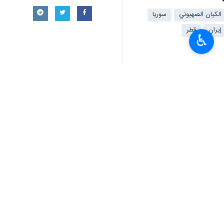
الکیان الصهیوني
سوريا
إيران
قطر
♿︎
تعليقك