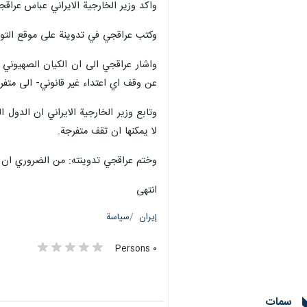
واكد وزير الخارجية الايراني عباس عراقج
وكتب عراقجي في تدوينة على موقع التواصل
عن وقف اي اعتداء غير قانوني- الى متفرج
وتابع وزير الخارجية الايراني ان الدول ا
لا يمكنها ان تقف متفرجة.
وختم عراقجي تدوينته: من الضروري ان ت
انتهى
إيران
سياسة
٠ Persons
سمات