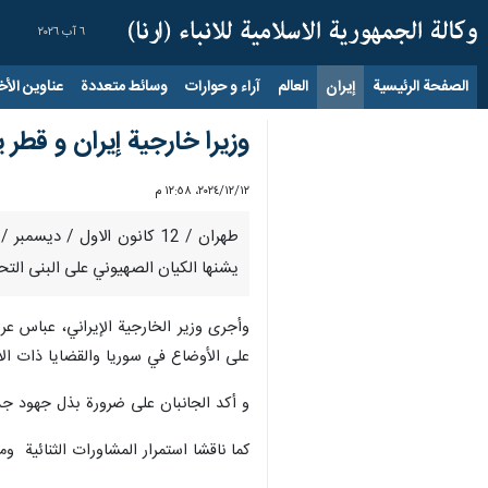
٦ آب ٢٠٢٦
الصفحة الرئيسية
إيران
العالم
آراء و حوارات
وسائط متعددة
عناوين الأخب
وزيرا خارجية إيران و قطر 
١٢‏/١٢‏/٢٠٢٤، ١٢:٥٨ م
طهران / 12 كانون الاول / 
يشنها الكيان الصهيوني على البنى التح
وأجرى وزير الخارجية الإيراني، عباس عر
على الأوضاع في سوريا والقضايا ذات الا
و أكد الجانبان على ضرورة بذل جهود جدي
كما ناقشا استمرار المشاورات الثنائية