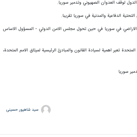
 الدول لوقف العدوان الصهيوني وتدمير سوريا.
لتحتية الدفاعية والمدنية في سوريا تقريبا.
انتهاكه لاتفاق العام 1974 وقرار مجلس الامن رقم 350 قد احتل المزيد من الاراضي في سوريا في حين تحول مجلس الامن الدولي - المسؤول الاساس
المتحدة تعير اهمية لسيادة القانون والمبادئ الرئيسية لميثاق الامم المتحدة،
مير سوريا
سید شاهپور حسینی