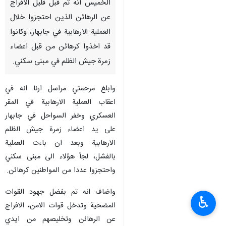
زاهدان/ 4 نيسان/ابريل/ارنا –
اعلن مساعد محافظ سيستان
وبلوجستان للشؤون الامنية
والشرطية علي رضا مرحمتي اليوم
الخميس انه تم قبل قليل الافراج
عن الرهائن الذين احتجزوا خلال
العملية الارهابية في جابهار، وكانوا
قد اخذوا كرهائن من قبل اعضاء
زمرة جيش الظلم في مبنى سكني.
وابلغ مرحمتي مراسل ارنا انه في
اعقاب العملية الارهابية في المقر
العسكري وخفر السواحل في جابهار
♿︎
على يد اعضاء زمرة جيش الظلم
الارهابية وبعد ان باءت العملية