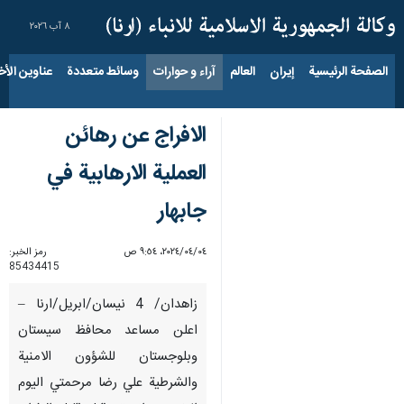
٨ آب ٢٠٢٦
الصفحة الرئيسية
إيران
العالم
آراء و حوارات
وسائط متعددة
عناوين الأخب
الافراج عن رهائن
العملية الارهابية في
جابهار
٠٤‏/٠٤‏/٢٠٢٤، ٩:٥٤ ص
رمز الخبر:
85434415