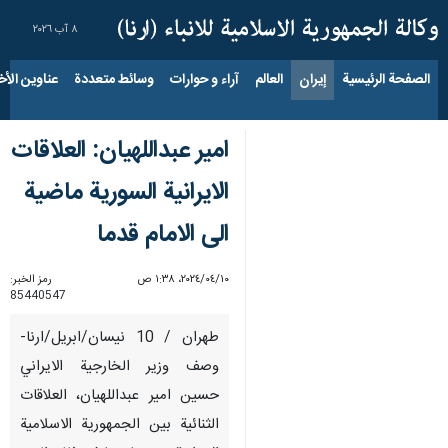
٨ آب ٢٠٢٦
الصفحة الرئيسية
إيران
العالم
آراء و حوارات
وسائط متعددة
عناوين الأخب
امير عبداللهيان: العلاقات
الايرانية السورية ماضية
الى الامام قدما
١٠‏/٠٤‏/٢٠٢٤، ١:٣٨ ص
رمز الخبر:
85440547
طهران / 10 نيسان/ابريل/ارنا-
وصف وزير الخارجية الايراني
حسين امير عبداللهيان، العلاقات
الثنائية بين الجمهورية الاسلامية