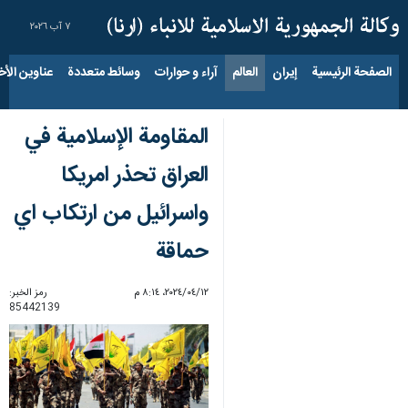
٧ آب ٢٠٢٦
الصفحة الرئيسية
إيران
العالم
آراء و حوارات
وسائط متعددة
عناوين الأخب
المقاومة الإسلامية في
العراق تحذر امريكا
واسرائيل من ارتكاب اي
حماقة
١٢‏/٠٤‏/٢٠٢٤، ٨:١٤ م
رمز الخبر:
85442139