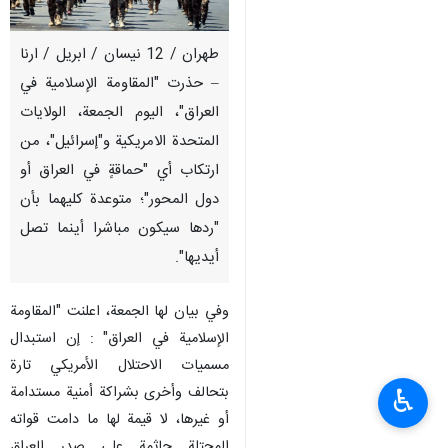
طهران / 12 نيسان / ابريل / ارنا
– حذرت "المقاومة الإسلامية في
العراق"، اليوم الجمعة، الولايات
المتحدة الامريكية و"إسرائيل"، من
ارتكاب أي "حماقةٍ في العراق أو
دول المحور"؛ متوعدة كليهما بأن
"ردها سيكون مباشرا أينما تصل
أيديها".
وفي بيان لها الجمعة، اعلنت "المقاومة
الإسلامية في العراق" : إن استبدال
مسميات الاحتلال الأمريكي تارة
بتحالف وأخرى بشراكة أمنية مستدامة
♿︎
أو غيرها، لا قيمة لها ما دامت قواته
المحتلة جاثمة على صدر العراق