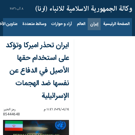
٨ آب ٢٠٢٦
الصفحة الرئيسية
إيران
العالم
آراء و حوارات
وسائط متعددة
عناوين الأخب
ايران تحذر اميركا وتؤكد
على استخدام حقها
الأصيل في الدفاع عن
نفسها ضد الهجمات
الإسرائيلية
١٤‏/٠٤‏/٢٠٢٤، ١١:٤٦ م
رمز الخبر:
85444648