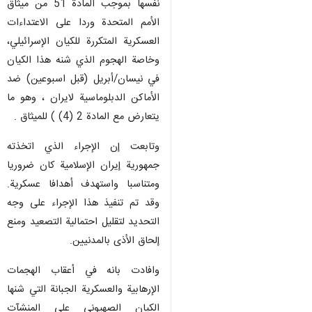
نفسها بموجب المادة 51 من ميثاق
الأمم المتحدة وردا على الاعتداءات
العسكرية المتكررة للكيان الإسرائيلي،
وخاصة الهجوم الذي شنه هذا الكيان
في نيسان/أبريل (قبل اسبوعين) ضد
الأماكن الدبلوماسية لايران ، وهو ما
يتعارض مع المادة 2 (4) ) للميثاق .
وتابعت إن الإجراء الذي اتخذته
جمهورية إيران الإسلامية كان ضروريا
ومتناسبا واستهدف أهدافا عسكرية.
وقد تم تنفيذ هذا الإجراء على وجه
التحديد لتقليل احتمالية التصعيد ومنع
إلحاق الأذى بالمدنيين.
وافادت بانه في أعقاب الهجمات
الإرهابية والعسكرية الجبانة التي شنها
الكيان الصهيوني على المنشآت