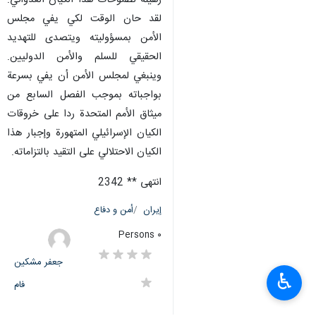
رهينة لطموحات هذا الكيان العدواني.
لقد حان الوقت لكي يفي مجلس
الأمن بمسؤوليته ويتصدى للتهديد
الحقيقي للسلم والأمن الدوليين.
وينبغي لمجلس الأمن أن يفي بسرعة
بواجباته بموجب الفصل السابع من
ميثاق الأمم المتحدة ردا على خروقات
الكيان الإسرائيلي المتهورة وإجبار هذا
الكيان الاحتلالي على التقيد بالتزاماته.
انتهى ** 2342
إيران
أمن و دفاع
٠ Persons
جعفر مشکین
♿︎
فام