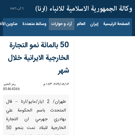
٦ آب ٢٠٢٦
الصفحة الرئيسية
إيران
العالم
آراء و حوارات
وسائط متعددة
عناوين الأخب
50 بالمائة نمو التجارة
الخارجية الايرانية خلال
شهر
٠٢‏/٠٥‏/٢٠٢٤، ١:٥٣ م
رمز الخبر:
85464366
طهران/ 2 ايار/مايو/ارنا – قال
المتحدث باسم الحكومة علي
بهادري جهرمي ان التجارة
الخارجية للبلاد نمت بنحو 50