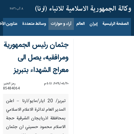
٨ آب ٢٠٢٦
الصفحة الرئيسية
إيران
العالم
آراء و حوارات
وسائط متعددة
عناوين الأخب
جثمان رئيس الجمهورية
ومرافقيه، يصل الى
معراج الشهداء بتبريز
٢٠‏/٠٥‏/٢٠٢٤، ٥:٤١ م
رمز الخبر:
85484064
تبريز/ 20 ايار/مايو/ارنا – اعلن
المدير العام لدائرة الاعلام الاسلامي
بمحافظة اذربايجان الشرقية حجة
الاسلام محمود حسيني ان جثمان