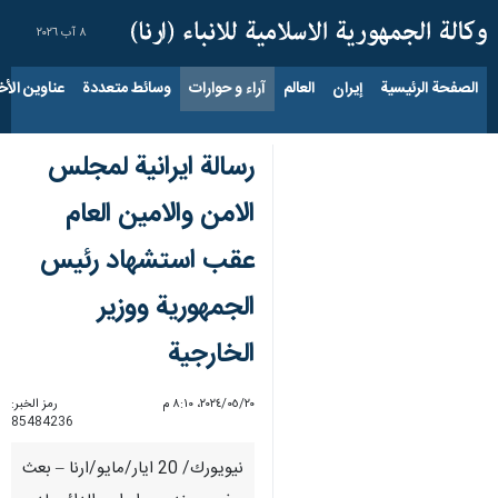
٨ آب ٢٠٢٦
الصفحة الرئيسية
إيران
العالم
آراء و حوارات
وسائط متعددة
عناوين الأخب
رسالة ايرانية لمجلس
الامن والامين العام
عقب استشهاد رئيس
الجمهورية ووزير
الخارجية
٢٠‏/٠٥‏/٢٠٢٤، ٨:١٠ م
رمز الخبر:
85484236
نيويورك/ 20 ايار/مايو/ارنا – بعث