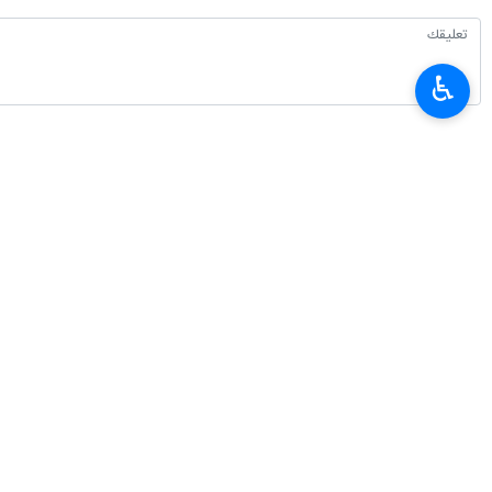
♿︎
أحدث الأخبار
محافظ البنك المركزي الايراني: تصريحات وزير الخزانة الأمريكي بشأن الاقتصاد ال
٢٠٢٦-٠٨-٠٧ ٢٣:٣٢
القوات المسلحة اليمنية تستهدف تحشدات سعودية بـ"صحن الجن" في مأرب
٢٠٢٦-٠٨-٠٧ ٢٣:٢٦
بزشكيان: لن نرضخ لمنطق القوة لكننا لا نسعى ايضا وراء الحرب والعدوان
٢٠٢٦-٠٨-٠٧ ٢٣:١٧