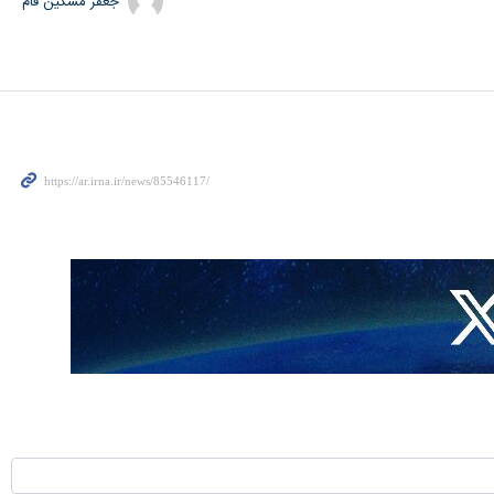
جعفر مشکین فام