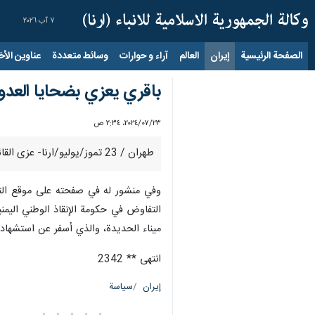
٧ آب ٢٠٢٦
الصفحة الرئيسية
إيران
العالم
آراء و حوارات
وسائط متعددة
عناوين الأخب
باقري يعزي بضحايا العدوا
٢٣‏/٠٧‏/٢٠٢٤، ٢:٣٤ ص
طهران / 23 تموز/يوليو/ارنا- عزى القائم باعمال وزير الخارجية الايراني علي باقري بضحايا العدوان الجوي الصهيوني على ميناء الحديدة باليمن.
وفي منشور له في صفحته على موقع التو
التفاوض في حكومة الإنقاذ الوطني اليمن
ميناء الحديدة، والذي أسفر عن استشهاد 
انتهى ** 2342
إيران
سياسة