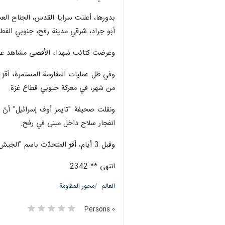
أبو جراد، شرقي مدينة رفح، جنوبي القطا
وعرضت كتائب شهداء الأقصى مشاهد عن قصف مقاتليها، بصواريخ قصيرة المدى
وفي ظل عمليات المقاومة المستمرة، أقرّ
من شهر، في معركة جنوبي قطاع غزة.
انفجار سلاح داخل مبنى في رفح.
وقبل 3 أيام، أقرّ المتحدّث باسم "الجيش" بمقتل ضابط و3 جنود إسرائيليين، وإصابة ضابط بجروح خطيرة، خلال المعارك الدائرة في جباليا، شمالي القطاع.
انتهى ** 2342
العالم
محور المقاومة
٠ Persons