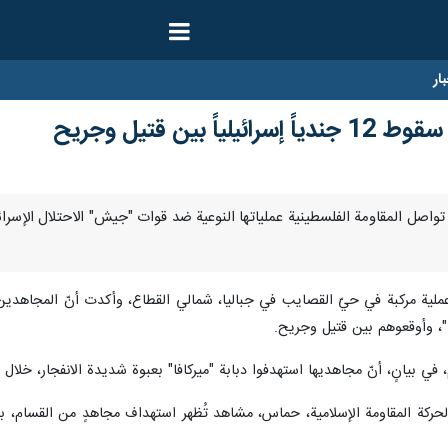
ار
 بين قتيل وجريح
بر/ارنا- تواصل المقاومة الفلسطينية عملياتها النوعية ضد قوات "جيش" الاحتلال 
ٍ، أنّ مجاهديها استهدفوا دبابة "ميركافا" بعبوة شديدة الانفجار، خلال هروب 3 من الجنود الإسرائيليي