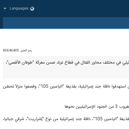
رمز الخبر:
85646405
الإسرائيلي في مختلف محاور القتال في قطاع غزة، ضمن معركة "طوفان الأقصى"،
ونفذت كتائب الشهيد عز الدين القسام عملية مركبة في حيّ القصايب في جباليا، شمالي القطاع، وأكدت أنّ المجاهدين استهدفوا ناقلة جند إسرائيلية، بقذيفة "الياسين 105"، وقصفوا منزلاً تحصّن
ن نحوها.
ونشر الإعلام العسكري للجناح العسكري لحركة المقاومة الإسلامية، حماس، مشاهد تُظهر استهداف مجاهدٍ من القسام، بقذيفة "الياسين 105"، ناقلة جند إسرائيلية من نوع "إشزاريت"، شرقي جباليا،