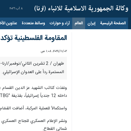
٨ آب ٢٠٢٦
الصفحة الرئيسية
إيران
العالم
آراء و حوارات
وسائط متعددة
عناوين الأخب
المقاومة الفلسطينية تؤكد سقوط 12 جندياً إسرائيلياً
٠٢‏/١١‏/٢٠٢٤، ١:٠٨ ص
طهران / 2 تشرين الثاني/نوفم
المستمرة رداً على العدوان الإسرائيلي.
داخله 12 جندياً إسرائيلياً، بقذيفة "TBG"، وأوقعوهم بين قتيل وجريح.
واستكمالاً للعملية المركبة، أضافت القسّام، في بيان
شمالي القطاع.