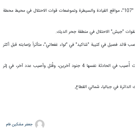
بدورها، أعلنت سرايا القدس، الجناح العسكري لحركة الجهاد الإسلامي في فلسطين، قصفها، عبر رشقة صاروخية من نوع "107"، مواقع القيادة والسيطرة وتموضعات قوات الاحتلال في محيط محطة
 قائد فصيل في كتيبة "شاكيد" في "لواء غفعاتي"، متأثراً بإصابته قبل أكثر
ونقلت صحيفة "تايمز أوف إسرائيل" أنّ الضابط القتيل كان أُصيب بجروح خطيرة، في 17 أيلول/سبتمبر الفائت، بحيث أُصيب في الحادثة نفسها 4 جنود آخرين، وقُتل وأصيب عدد آخر، في إثر
جعفر مشکین فام