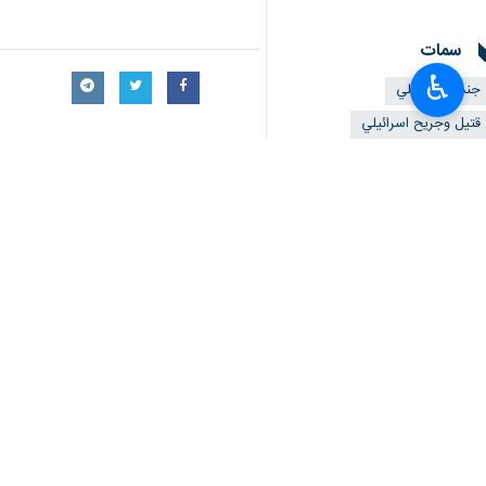
سمات
♿︎
جندي إسرائيلي
قتيل وجريح اسرائيلي
المقاومة الفلسطينية
تعليقك