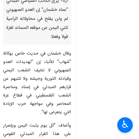
ارنا- يرى الكاتب السياسي اللبناني
"عماد خشمان" إن العدو الصهيوني
لم ولن يفلح في محاولاته الرامية
لثني اليمن عن موقفه المساند لغزة
قولا وفعلا.
وقال خشمان في حديث خاص بوكالة
"شهاب" للأنباء إن "تهديدات العدو
الصهيوني لا تخيف الشعب اليمني
وقيادته الثورية وجيشه ولا تثنيهم عن
قرارهم المبدئي في إسناد ومناصرة
الشعب الفلسطيني في قطاع غزة
المحاصر وفي مواجهة حرب الإبادة
التي يتعرض لها".
♿︎
وأضاف: "كل يوم يثبت اليمن وبإصرار
على هذا القرار المبدئي القومي