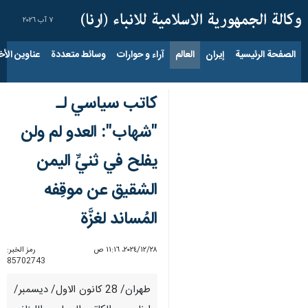
٧ آب ٢٠٢٦
الصفحة الرئيسية
إيران
العالم
آراء و حوارات
وسائط متعددة
عناوين الأخب
كاتب سياسي لـ
"شهاب": العدو لم ولن
يفلح في ثنيِّ اليمن
الشقيق عن موقِفه
المُساند لغزَّة
٢٨‏/١٢‏/٢٠٢٤، ١١:١٦ ص
رمز الخبر:
85702743
طهران/ 28 كانون الاول/ ديسمبر/