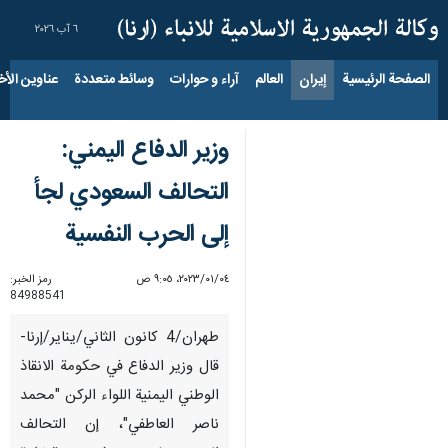
٦ آب ٢٠٢٦
الصفحة الرئيسية
إيران
العالم
آراء و حوارات
وسائط متعددة
عناوين الأخب
وزير الدفاع اليمني:
التحالف السعودي لجأ
إلى الحرب النفسية
٠٤‏/٠١‏/٢٠٢٣، ٩:٠٥ ص
رمز الخبر:
84988541
طهران/4 كانون الثاني/يناير/إرنا-
قال وزير الدفاع في حكومة الانقاذ
الوطني اليمنية اللواء الركن "محمد
ناصر العاطفي"، إن التحالف