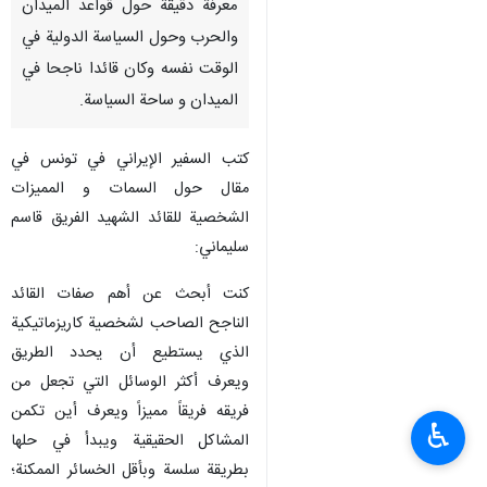
معرفة دقيقة حول قواعد الميدان
والحرب وحول ‏السياسة الدولية في
الوقت نفسه وكان قائدا ناجحا في
الميدان و ساحة السياسة.
كتب السفير الإيراني في تونس في
مقال حول السمات و المميزات
الشخصية للقائد الشهيد الفريق قاسم
سليماني:
کنت أبحث عن أهم صفات القائد
الناجح الصاحب لشخصية کاریزماتيکية
‏الذي يستطيع أن یحدد الطريق
ويعرف أکثر الوسائل التي تجعل من
فريقه ‏فريقاً مميزاً ويعرف أين تکمن
♿︎
المشاکل الحقيقية ويبدأ في حلها
بطريقة سلسة ‏وبأقل الخسائر الممکنة؛