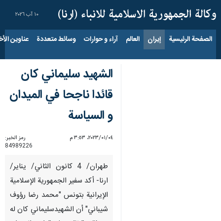
١٠ آب ٢٠٢٦
الصفحة الرئيسية
إيران
العالم
آراء و حوارات
وسائط متعددة
عناوين الأخب
الشهيد سليماني كان
قائدا ناجحا في الميدان
و السياسة
٠٤‏/٠١‏/٢٠٢٣، ٣:٥٣ م
رمز الخبر:
84989226
طهران/ 4 كانون الثاني/ يناير/
ارنا- أكد سفير الجمهورية الإسلامية
الإيرانية بتونس "محمد رضا رؤوف
شيباني" أن الشهيدسليماني كان له