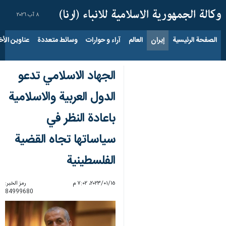
٨ آب ٢٠٢٦
الصفحة الرئيسية
إيران
العالم
آراء و حوارات
وسائط متعددة
عناوين الأخب
الجهاد الاسلامي تدعو
الدول العربية والاسلامية
باعادة النظر في
سياساتها تجاه القضية
الفلسطينية
١٥‏/٠١‏/٢٠٢٣، ٧:٠٢ م
رمز الخبر:
84999680