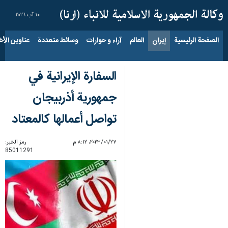
١٠ آب ٢٠٢٦
الصفحة الرئيسية
إيران
العالم
آراء و حوارات
وسائط متعددة
عناوين الأخب
السفارة الإيرانية في
جمهورية أذربيجان
تواصل أعمالها كالمعتاد
٢٧‏/٠١‏/٢٠٢٣، ٨:١٢ م
رمز الخبر:
85011291