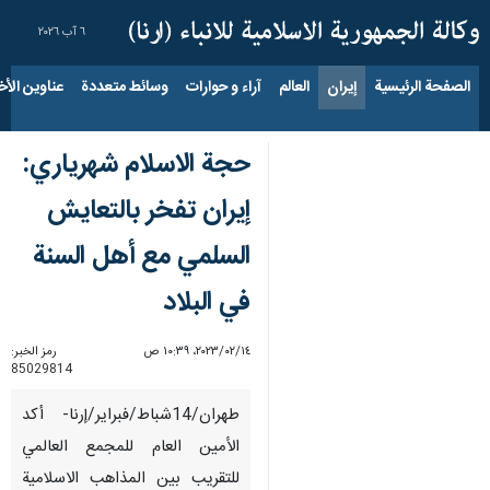
٦ آب ٢٠٢٦
الصفحة الرئيسية
إيران
العالم
آراء و حوارات
وسائط متعددة
عناوين الأخب
حجة الاسلام شهرياري:
إیران تفخر بالتعايش
السلمي مع أهل السنة
في البلاد
١٤‏/٠٢‏/٢٠٢٣، ١٠:٣٩ ص
رمز الخبر:
85029814
طهران/14شباط/فبراير/إرنا- أكد
الأمين العام للمجمع العالمي
للتقريب بين المذاهب الاسلامية