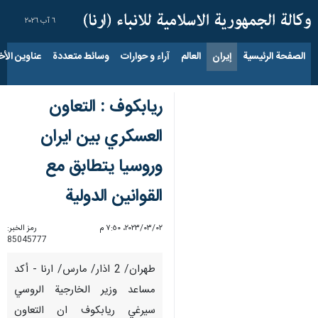
٦ آب ٢٠٢٦
الصفحة الرئيسية
إيران
العالم
آراء و حوارات
وسائط متعددة
عناوين الأخب
ريابكوف : التعاون
العسكري بين ايران
وروسيا يتطابق مع
القوانين الدولية
٠٢‏/٠٣‏/٢٠٢٣، ٧:٥٠ م
رمز الخبر:
85045777
طهران/ 2 اذار/ مارس/ ارنا - أكد
مساعد وزير الخارجية الروسي
سيرغي ريابكوف ان التعاون