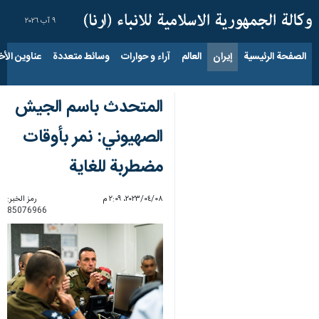
٩ آب ٢٠٢٦
الصفحة الرئيسية
إيران
العالم
آراء و حوارات
وسائط متعددة
عناوين الأخب
المتحدث باسم الجيش
الصهیوني: نمر بأوقات
مضطربة للغاية
٠٨‏/٠٤‏/٢٠٢٣، ٢:٠٩ م
رمز الخبر:
85076966