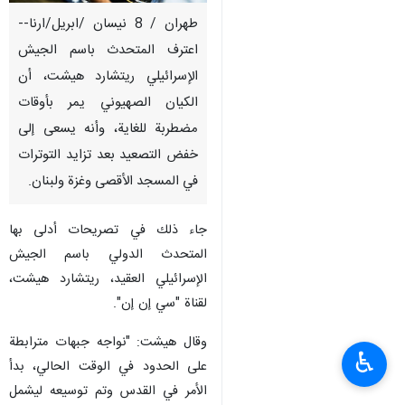
طهران / 8 نيسان /ابريل/ارنا--
اعترف المتحدث باسم الجيش
الإسرائيلي ريتشارد هيشت، أن
الکیان الصهیوني يمر بأوقات
مضطربة للغاية، وأنه يسعى إلى
خفض التصعيد بعد تزايد التوترات
في المسجد الأقصى وغزة ولبنان.
جاء ذلك في تصريحات أدلى بها
المتحدث الدولي باسم الجيش
الإسرائيلي العقيد، ريتشارد هيشت،
لقناة "سي إن إن".
وقال هيشت: "نواجه جبهات مترابطة
♿︎
على الحدود في الوقت الحالي، بدأ
الأمر في القدس وتم توسيعه ليشمل