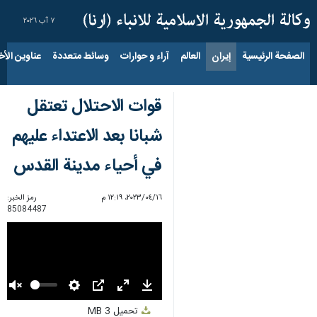
٧ آب ٢٠٢٦
الصفحة الرئيسية
إيران
العالم
آراء و حوارات
وسائط متعددة
عناوين الأخب
قوات الاحتلال تعتقل
شبانا بعد الاعتداء عليهم
في أحياء مدينة القدس
١٦‏/٠٤‏/٢٠٢٣، ١٢:١٩ م
رمز الخبر:
85084487
Unmute
Settings
PIP
Enter
Download
تحميل
3 MB
fullscreen