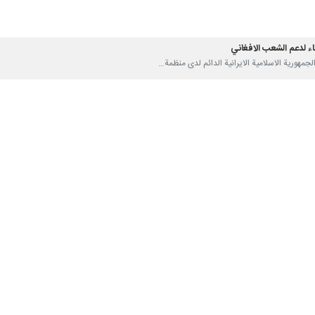
اء لدعم الشعب الافغاني
فتها المهاجرين الافغان ضئيل جدا
ميا في ايران