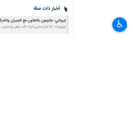
أخبار ذات صلة
ايرواني: ملتزمون بالتعاون مع الجيران والشرك
♿︎
نيويورك / 9 اذار/مارس/ارنا- اكد سفير ومندوب الجمهورية الاسلامية الايرانية الدائم لدى منظمة…
في لقاء مع رؤساء المنظمات الإنسانية بجنيف:
امير عبداللهيان: الدعم الدولي لايران لاستضا
جنيف / 28 شباط/فبراير/ارنا- اعتبر وزير الخارجية الايراني حسين امير عبداللهيان، الدعم الدولي…
مبعوثة المنظمة الدولية للهجرة تبدا مهامها رس
طهران / 30 كانون الثاني / يناير / ارنا – قدمت مبعوثة المنظمة الدولية للهجرة، السيدة "لاليني…
تعليقك