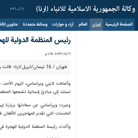
٧ آب ٢٠٢٦
الصفحة الرئيسية
إيران
العالم
آراء و حوارات
وسائط متعددة
عناوين الأخب
رئيس المنظمة الدولية لله
١٦‏/٠٤‏/٢٠٢٣، ١:٢٥ م
طهران / 16 نيسان/ابريل/ارنا- قالت رئيسة المنظمة الدولية للهجرة في إيران: يجب أن يرى العالم الخدمات التي تقدمها إيران للاجئين والمواطنين الأفغان حتى تغير الصورة السلبية ضد إيران.
وأضافت لايني ويراسامي، الیوم الأحد، 
تستند إلى مبادئ إنسانية تشجعها المنظمة
وعبرت ويراسامي عن سعادتها بزيارة إيرا
الخدمات التي تقدم للمهاجرين الأفغان في 
وأكدت رئيسة المنظمة الدولية للهجرة في