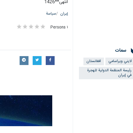
انتهی**1426
إيران
سياسة
١ Persons
سمات
لايني ويراسامي
افغانستان
رئيسة المنظمة الدولية للهجرة
في إيران