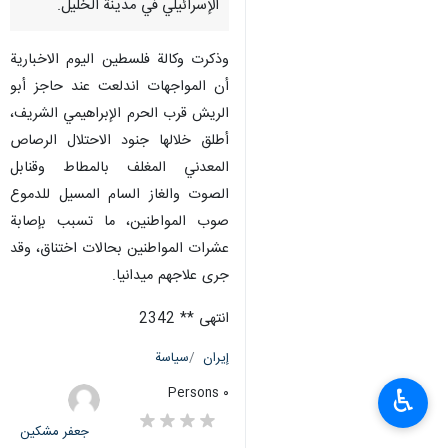
الإسرائيلي في مدينة الخليل.
وذكرت وكالة فلسطين اليوم الاخبارية
أن المواجهات اندلعت عند حاجز أبو
الريش قرب الحرم الإبراهيمي الشريف،
أطلق خلالها جنود الاحتلال الرصاص
المعدني المغلف بالمطاط وقنابل
الصوت والغاز السام المسيل للدموع
صوب المواطنين، ما تسبب بإصابة
عشرات المواطنين بحالات اختناق، وقد
جرى علاجهم ميدانيا.
انتهى ** 2342
إيران
سياسة
♿︎
٠ Persons
جعفر مشکین