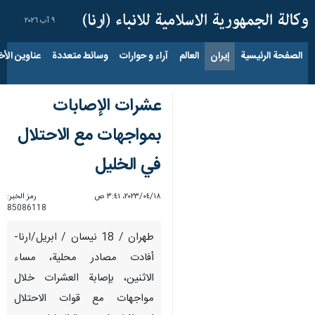
٩ آب ٢٠٢٦
الصفحة الرئيسية
إيران
العالم
آراء و حوارات
وسائط متعددة
عناوين الأخب
عشرات الإصابات
بمواجهات مع الاحتلال
في الخليل
١٨‏/٠٤‏/٢٠٢٣، ٣:٤١ ص
رمز الخبر:
85086118
طهران / 18 نيسان / ابريل/ارنا-
أفادت مصادر محلية، مساء
الاثنين، بإصابة العشرات خلال
مواجهات مع قوات الاحتلال