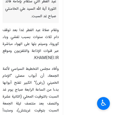
عيد الفطر التي ستقام بإمامة قائد
الثورة آية الله السيد علي الخامنئي
صباح غد السبت.
وتقام صلاة عيد الفطر غدا بعد توقف
دام ثلاث سنوات بسبب تفشي وباء
كورونا، وسيتم بثها على الهواء مباشرة
عبر قنوات الإذاعة والتلفزيون وموقع
KHAMENEI.IR.
وأفاد مجلس التخطيط السياسي لأئمة
الجمعة، أن أبواب مصلى "الإمام
الخميني (رض)" الكبير تفتح أبوابها
بدءا من الساعة الرابعة صباح يوم غد
السبت بالتوقيت المحلي (الثانية عشرة
♿︎
والنصف بعد منتصف ليلة الجمعة
السبت بتوقيت غرينتش)، وستبدأ