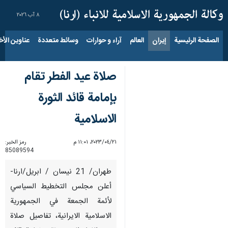
٨ آب ٢٠٢٦
الصفحة الرئيسية
إيران
العالم
آراء و حوارات
وسائط متعددة
عناوين الأخب
صلاة عيد الفطر تقام
بإمامة قائد الثورة
الاسلامية
٢١‏/٠٤‏/٢٠٢٣، ١١:٠١ م
رمز الخبر:
85089594
طهران/ 21 نيسان / ابريل/ارنا-
أعلن مجلس التخطيط السياسي
لأئمة الجمعة في الجمهورية
الاسلامية الايرانية، تفاصيل صلاة