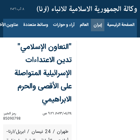
٨ آب ٢٠٢٦
الصفحة الرئيسية
إيران
العالم
آراء و حوارات
وسائط متعددة
عناوين الأخب
"التعاون الإسلامي"
تدين الاعتداءات
الإسرائيلية المتواصلة
على الأقصى والحرم
الابراهيمي
٢٤‏/٠٤‏/٢٠٢٣، ٩:٢٦ ص
رمز الخبر:
85090798
طهران / 24 نيسان / ابريل/ارنا-