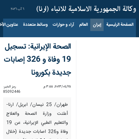
٦ آب ٢٠٢٦
الصفحة الرئيسية
إيران
العالم
آراء و حوارات
وسائط متعددة
عناوين الأخب
الصحة الإيرانية: تسجيل
19 وفاة و 326 إصابات
جديدة بكورونا
٢٥‏/٠٤‏/٢٠٢٣، ٣:٥٥ م
رمز الخبر:
85092446
طهران/ 25 نيسان/ ابريل/ ارنا-
أعلنت وزارة الصحة والعلاج
والتعليم الطبي الإيرانية، عن 19
وفاة و326 اصابات جديدة (خلال