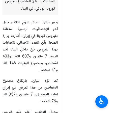
الساعات الـ 24 الماضية) بفيروس
كورونا الوبائي، في البلاد.
وعبر بيانها الصادر اليوم الثلاثاء حول
آخر الإحصائيات الرسمية المتعلقة
بفيروس كورونا في إيران، أشارت وزارة
الصحة بأن العدد الاجمالي للاصابات
بهذا الفيروس بلغ داخل البلاد لحد
اليوم، 7 ملايين و607 الاف و403
اشخاص، ومجموع الوفيات 146 الفا
و41 شخصا.
كما نوّه البيان، بارتفاع مجموع
المتعافين من هذا المرض في إيران
لغاية اليوم، إلى 7 ملايين و357 الفا
♿︎
و76 شخصا.
وحول التطعيم العام ضد فيروس