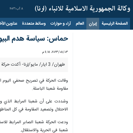
٨ آب ٢٠٢٦
الصفحة الرئيسية
إيران
العالم
آراء و حوارات
وسائط متعددة
عناوين الأخب
حماس: سياسة هدم البيوت
٠٣‏/٠٥‏/٢٠٢٣، ٤:١٥ م
طهران/ 3 ايار/ مايو/إرنا- أكدت حركة المقاومة الإسلامية "حماس" أن سياسة هدم البيوت جريمة لنتفت في عضد شعبنا وستزيدنا قوة في مواجهة الاحتلال الفاشي حتى زواله.
وقالت الحركة في تصريح صحفي الیوم الأر
مقاومة شعبنا الباسلة.
وشددت على أن شعبنا المرابط الذي وا
الاحتلال وتصعيد المقاومة في كل المناطق 
ودعت الحركة شعبنا الصابر المرابط للاس
شعبنا في الحرية والاستقلال.