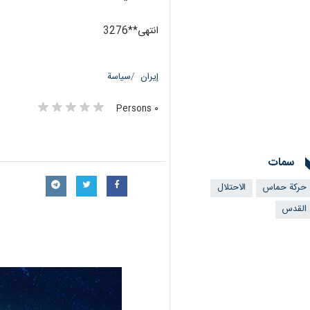
انتهى**3276
إيران
سياسة
٠ Persons
سمات
حركة حماس
الاحتلال
القدس