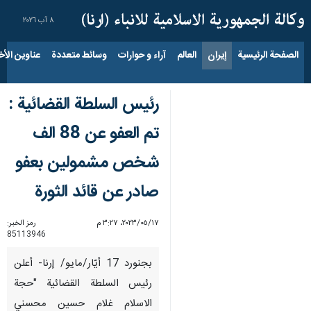
٨ آب ٢٠٢٦
الصفحة الرئيسية
إيران
العالم
آراء و حوارات
وسائط متعددة
عناوين الأخب
رئيس السلطة القضائية :
تم العفو عن 88 الف
شخص مشمولين بعفو
صادر عن قائد الثورة
١٧‏/٠٥‏/٢٠٢٣، ٣:٢٧ م
رمز الخبر:
85113946
بجنورد 17 أيّار/مايو/ إرنا- أعلن
رئيس السلطة القضائية "حجة
الاسلام غلام حسين محسني