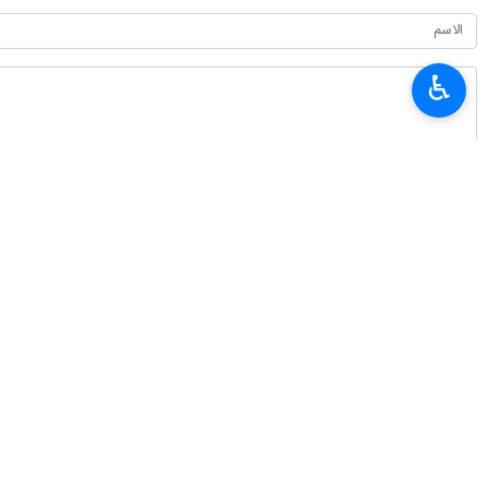
♿︎
أحدث الأخبار
العميد معروفي: لا يمكن للدبلوماسية أن تنجح من دون دعم شعبي
٢٠٢٦-٠٨-٠٧ ٠٩:٢٠
سفير طهران لدى برلين: معارضة إيران للأسلحة النووية عقيدة دينية وليست تكتيكًا
٢٠٢٦-٠٨-٠٧ ٠٤:٠٠