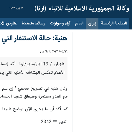
٧ آب ٢٠٢٦
الصفحة الرئيسية
إيران
العالم
آراء و حوارات
وسائط متعددة
عناوين الأخب
هنية: حالة الاستنفار الت
١٩‏/٠٥‏/٢٠٢٣، ٦:٢٤ ص
طهران / 19 ايار/مايو/ارن
الأعلام تعكس الهشاشة الأمنية التي يع
وقال هنية في تصريح صحفي:" إن علم فل
مع العدو مستمرة وسيغلق شعبنا الحساب
كما أكد أن ما يجري الآن يوضح طبيعة ال
انتهى ** 2342