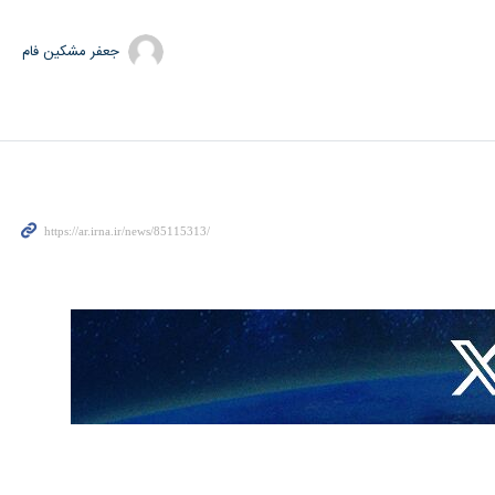
جعفر مشکین فام