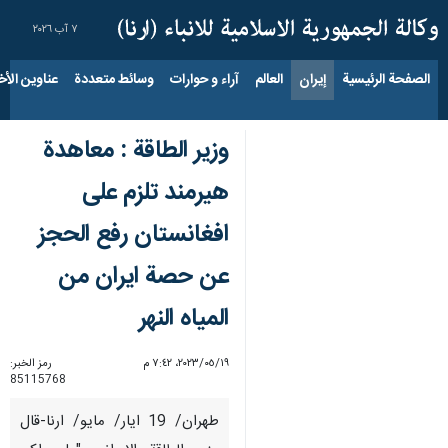
٧ آب ٢٠٢٦
الصفحة الرئيسية
إيران
العالم
آراء و حوارات
وسائط متعددة
عناوين الأخب
وزير الطاقة : معاهدة
هيرمند تلزم على
افغانستان رفع الحجز
عن حصة ايران من
المياه النهر
١٩‏/٠٥‏/٢٠٢٣، ٧:٤٢ م
رمز الخبر:
85115768
طهران/ 19 ايار/ مايو/ ارنا-قال