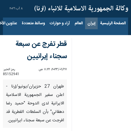
٨ آب ٢٠٢٦
الصفحة الرئيسية
إيران
العالم
آراء و حوارات
وسائط متعددة
عناوين الأخب
قطر تفرج عن سبعة
سجناء إيرانيين
٢٧‏/٠٦‏/٢٠٢٣، ١١:٢٢ ص
رمز الخبر:
85152941
طهران 27 حزيران/يونيو/إرنا -
اعلن سفير الجمهورية الاسلامية
الايرانية لدى الدوحة "حميد رضا
دهقاني" بأن السلطات القطرية قد
افرجت عن سبعة سجناء ايرانيين.