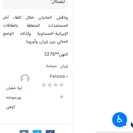
تيفينثال".
وناقش الجانبان خلال اللقاء آخر
المستجدات المتعلقة بالعلاقات
الإيرانية-النمساوية وكذلك الوضع
الحالي بين إيران وأوروبا.
انتهى**3276
إيران
سياسة
٠ Persons
لیلا شعبان
پورسوخته
کوهی
♿︎
سمات