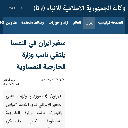
٧ آب ٢٠٢٦
الصفحة الرئيسية
إيران
العالم
آراء و حوارات
وسائط متعددة
عناوين الأخب
سفير ايران في النمسا
يلتقي نائب وزارة
الخارجية النمساوية
٠٦‏/٠٧‏/٢٠٢٣، ٨:٠٠ م
رمز الخبر:
85162154
طهران/ 6 تموز/يوليو/إرنا- التقى
السفير الإيراني لدى النمسا "عباس
باقربور"، نائب وزارة الخارجية
النمساوية "بيتر لافينسكي