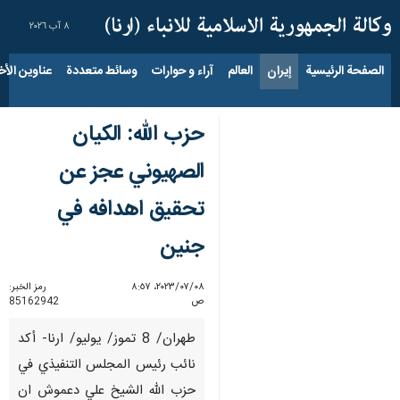
٨ آب ٢٠٢٦
الصفحة الرئيسية
إيران
العالم
آراء و حوارات
وسائط متعددة
عناوين الأخب
حزب الله: الكيان
الصهيوني عجز عن
تحقيق اهدافه في
جنين
٠٨‏/٠٧‏/٢٠٢٣، ٨:٥٧
رمز الخبر:
ص
85162942