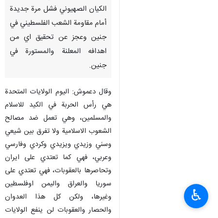
طهران/ 8 تموز/ يوليو/ ارنا- أكد
نائب رئيس المجلس التنفيذي في
حزب الله الشيخ علي دعموش ان
الكيان الصهيوني فشل مرة جديدة
أمام مقاومة الشعب الفلسطيني في
جنين وعجز عن تحقيق اي من
اهدافه المعلنة والمستورة في
جنين.
وقال دعموش: اليوم الولايات المتحدة
هي رأس الحربة في الكيد للاسلام
والمسلمين، وهي تعمل ضد مصالح
الشعوب الاسلامية ولا تفرق بين شيعي
♿︎
وسني وزيدي ويزيدي وكردي وفارسي
وعربي، فهي كما تعتدي على ايران