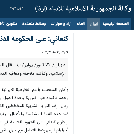
٦ آب ٢٠٢٦
الصفحة الرئيسية
إيران
العالم
آراء و حوارات
وسائط متعددة
عناوين الأخب
كنعاني: علی الحكومة الدن
٢٢‏/٠٧‏/٢٠٢٣، ١٢:٣١ م
طهران/ 22 تموز/ يوليو/ ارنا
الإسلامية، وكذلك ملاحقة ومعاقبة المسي
وأدان المتحدث بأسم الخارجية الايرانية ب
وجدد تاكيده على ضرورة وحدة الدول وال
وقال: رغم النوايا الشريرة للمخططين ا
ضد هذه الفتنة المشؤومة والأعمال البغ
وتطرق كنعاني الى الجهود الجارية في الع
أجراءاتها وجهودها للتعامل مع جهل القرن