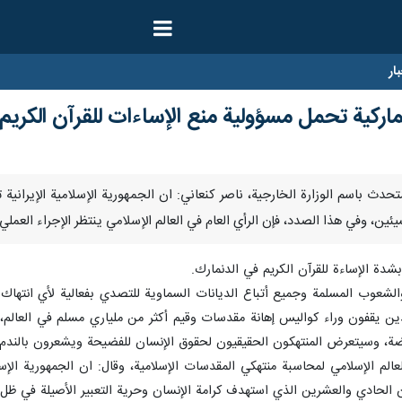
ار
ماركية تحمل مسؤولية منع الإساءات للقرآن الکریم
- قال المتحدث باسم الوزارة الخارجية، ناصر كنعاني: ان الجمهورية الإسلامية الإير
ئين، وفي هذا الصدد، فإن الرأي العام في العالم الإسلامي ينتظر الإجراء العملي 
شدة الإساءة للقرآن الکریم في الدنمارك.
شعوب المسلمة وجميع أتباع الديانات السماوية للتصدي بفعالية لأي انتهاك لح
لذين یقفون وراء کوالیس إهانة مقدسات وقيم أكثر من ملياري مسلم في العالم
يضة، وسيتعرض المنتهكون الحقيقيون لحقوق الإنسان للفضيحة ويشعرون بالندم 
الم الإسلامي لمحاسبة منتهكي المقدسات الإسلامية، وقال: ان الجمهورية الإسلام
 الحادي والعشرين الذي استهدف كرامة الإنسان وحرية التعبير الأصيلة في ظل حر