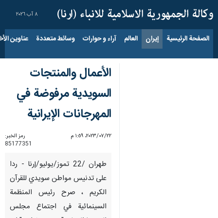
٨ آب ٢٠٢٦
الصفحة الرئيسية
إيران
العالم
آراء و حوارات
وسائط متعددة
عناوين الأخب
الأعمال والمنتجات
السويدية مرفوضة في
المهرجانات الإيرانية
٢٢‏/٠٧‏/٢٠٢٣، ١:٥٩ م
رمز الخبر:
85177351
طهران /22 تموز/يوليو/إرنا - ردا
على تدنيس مواطن سويدي للقرآن
الكريم ، صرح رئيس المنظمة
السينمائية في اجتماع مجلس