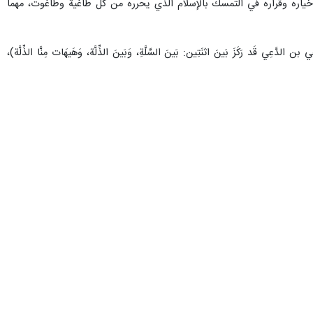
م خياره وقراره في التمسك بالإسلام الذي يحرره من كل طاغية وطاغوت، مهما
َكَزَ بَينَ اثنَتِين: بَينَ السِّلَّةِ، وَبَينَ الذِّلَّة، وَهَيهَات مِنَّا الذِّلَّة)،
قفه المعادي للعدو الصهيوني وللغطرسة الأمريكية، والتضامن مع شعوب الأمة
م شرعاً، مؤكدا الوقوف المبدئي مع محور المقاومة والجهاد في مواجهة الصهاينة
ً لتوجيهات اللوبي الصهيوني.
 الدبلوماسية معهم، والمقاطعة الاقتصادية لمنتجاتهم، وغير ذلك من الوسائل
جهة عدوانكم وحصاركم وغطرستكم"، مؤكداً أنَّ موقف الشعب اليمني في التصدي
دٌ مقدس.