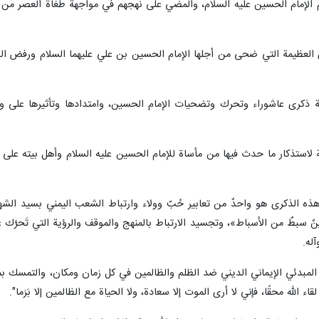
م الإمام الحسين عليه السلام، والمضي على نهجهم في مواجهة طغاة العصر من قو
العظيمة التي ضحى من أجلها الإمام الحسين بن علي عليهما السلام ورفض الذل
 ذكرى عاشوراء وتحرك وتضحيات الإمام الحسين، وامتدادها وتأثيرها على وا
لاستذكار ما حدث فيها من مأساة للإمام الحسين عليه السلام وأهل بيته على أ
ذه الذكرى هو واحدٌ من تعابير حُبّ وولاء وارتباط الشعب اليمني بسيد الشه
بطٌ من الأسباط»، وتجسيد الارتباط بالمنهج والموقف والرؤية التي تَحرَّك عل
له.
 المبدئي الإيماني الديني ضد الظلم والظالمين في كل زمان ومكان، والتمسك بمبد
ء الله محقًا، فإني لا أرى الموت إلا سعادة، ولا الحياة مع الظالمين إلا بَرَما".