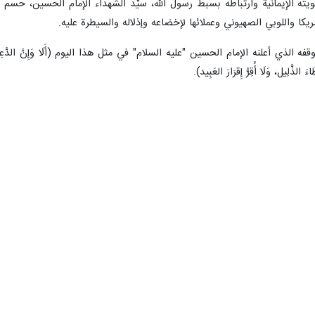
ويته الإيمانية وارتباطه بسبط رسول الله، سيِّد الشهداء الإمام الحسين، حس
كا واللوبي الصهيوني وعملائها لإخضاعه وإذلاله والسيطرة عليه.
لنه الإمام الحسين "عليه السلام" في مثل هذا اليوم (أَلَا وَإِنَّ الدَّعِي بن الدَّعِي قَد ر
لذَّلِيل، وَلَا أُقِرُّ إِقرَارَ العَبِيد).
شعب اليمني المبدئي تجاه قضايا الأمة وفي مقدمتها القضية الفلسطينية، ومو
لتزامه الديني الذي لا يقبل المساومة.
لعدو الصهيوني من قِبِل أنظمة العمالة والخيانة، باعتبارها من الولاء المحرَّ
فلسطين.
ى القرآن الكريم من قبل دولتي السويد والدنمارك، الذين يقومون بذلك استجابة
والإسلامي إلى اتخاذ المواقف الحازمة والجادة تجاه ذلك من خلال قطع العلاقات
ان: "إنّ أيدينا ما زالت على الزناد، وما زلنا مستمرين في إعداد القوة لموا
صهيوني الغاشم على اليمن هو موقفٌ مبدئيٌ من منطلق الهوية الإيمانية وهو جها