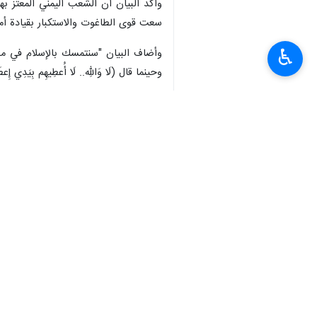
وأكد البيان أن الشعب اليمني المعتز به
سعت قوى الطاغوت والاستكبار بقيادة أمري
♿︎
وأضاف البيان "سنتمسك بالإسلام في موقفه الذي أع
وحينما قال (لَا وَاللهِ.. لَا أُعطِيهِم بِيَدِي إِعطَاءَ ا
وجدد بيان المسيرة التأكيد على موقف ال
الإسلامية، باعتبار ذلك جزءًا أساسياً من ا
واستنكر كل أشكال التطبيع والعلاقات مع ا
حتى يتم دحرهم، وتحرير المقدسات في 
وأدان البيان بشدة الإساءات المتكررة إل
ودعا البيان حكام وشعوب العالم العربي 
الرادعة.
وتابع بيان المسيرة "نقول لتحالف العدو
للعدوان الأمريكي السعودي الإماراتي ال