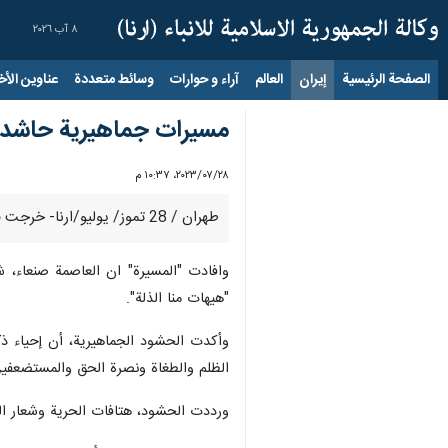
٨ آب ٢٠٢٦
الصفحة الرئيسية
إيران
العالم
آراء و حوارات
وسائط متعددة
عناوين الأخب
مسيرات جماهيرية حاشدة 
٢٨‏/٠٧‏/٢٠٢٣، ١٠:٣٧ م
طهران / 28 تموز/ يوليو/ارنا- خرجت في العاصمة صنعاء ومختلف المدن باليمن، يوم الجمعة، مسيرات جماهيرية حاشدة إحياء لذكرى استشهاد الإمام ابي عبدالله الحسين (ع).
وافادت "المسيرة" ان العاصمة صنعاء، ش
"هيهات منا الذلة".
وأكدت الحشود الجماهيرية، أن إحياء ذك
الظلم والطغاة ونصرة الحق والمستضعفين
ورددت الحشود، هتافات الحرية وشعار ال