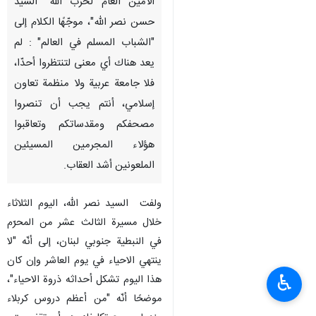
الأمين العام لحزب الله "السيد
حسن نصر الله"، موجّهًا الكلام إلى
"الشباب المسلم في العالم" : لم
يعد هناك أي معنى لتنتظروا أحدّا،
فلا جامعة عربية ولا منظمة تعاون
إسلامي، أنتم يجب أن تنصروا
مصحفكم ومقدساتكم وتعاقبوا
هؤلاء المجرمين المسيئين
الملعونين أشد العقاب.
ولفت السيد نصر الله، الیوم الثلاثاء
خلال مسيرة الثالث عشر من المحرّم
في النبطية جنوبي لبنان، إلى أنّه "لا
ينتهي الاحياء في يوم العاشر وإن كان
♿︎
هذا اليوم تشكل أحداثه ذروة الاحياء"،
موضحًا أنّه "من أعظم دروس كربلاء