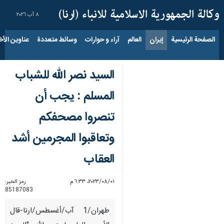
٨ آب ٢٠٢٦
الصفحة الرئيسية
إيران
العالم
آراء و حوارات
وسائط متعددة
عناوين الأخب
السيد نصر الله للشباب
المسلم : يجب أن
تنصروا مصحفكم
وتعاقبوا المجرمين أشد
العقاب
٠١‏/٠٨‏/٢٠٢٣، ٦:٣٣ م
رمز الخبر:
85187083
طهران/1 آب/أغسطس/ارنا-قال