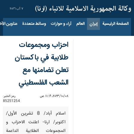
٧ آب ٢٠٢٦
الصفحة الرئيسية
إيران
العالم
آراء و حوارات
وسائط متعددة
عناوين الأخب
احزاب ومجموعات
طلابية في باكستان
تعلن تضامنها مع
الشعب الفلسطيني
٠٨‏/١٠‏/٢٠٢٣، ١١:١٩ ص
رمز الخبر:
85251254
اسلام أباد/ 8 تشرين الأول/
اكتوبر/ ارنا- اعلنت الاحزاب و
المجموعات الطلابية الداعمة