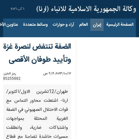
٦ آب ٢٠٢٦
الصفحة الرئيسية
إيران
العالم
آراء و حوارات
وسائط متعددة
عناوين الأخب
الضفة تنتفض لنصرة غزة
وتأييد طوفان الأقصى
١٢‏/١٠‏/٢٠٢٣، ٩:١٩ ص
رمز الخبر:
85255882
طهران/12تشرين الاول/اكتوبر/
ارنا- اشتعلت محاور التماس مع
قوات الاحتلال الصهيوني في الضفة
الغربية المحتلة بمواجهات
واشتباكات ضارية، وانطلقت
مسيرات حاشدة تضامنا مع قطاع