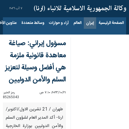
٧ آب ٢٠٢٦
الصفحة الرئيسية
إيران
العالم
آراء و حوارات
وسائط متعددة
عناوين الأخب
مسؤول إيراني: صياغة
معاهدة قانونية ملزمة
هي أفضل وسيلة لتعزيز
السلم والأمن الدوليين
٢١‏/١٠‏/٢٠٢٣، ٧:١٠ ص
رمز الخبر:
85265043
طهران / 21 تشرين الاول/اكتوبر/
ارنا- أكد المدير العام لشؤون السلم
والأمن الدوليين بوزارة الخارجية